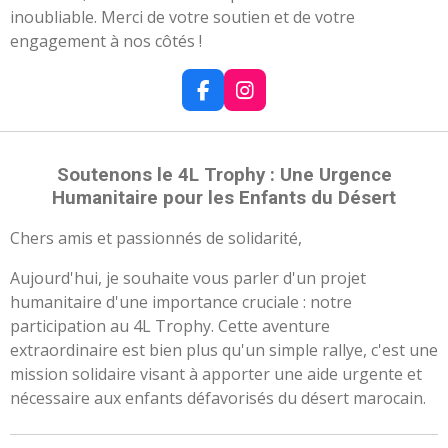
inoubliable. Merci de votre soutien et de votre
engagement à nos côtés !
F
I
A
N
C
S
E
T
B
A
Soutenons le 4L Trophy : Une Urgence
O
G
Humanitaire pour les Enfants du Désert
O
R
K
A
Chers amis et passionnés de solidarité,
M
Aujourd'hui, je souhaite vous parler d'un projet
humanitaire d'une importance cruciale : notre
participation au 4L Trophy. Cette aventure
extraordinaire est bien plus qu'un simple rallye, c'est une
mission solidaire visant à apporter une aide urgente et
nécessaire aux enfants défavorisés du désert marocain.